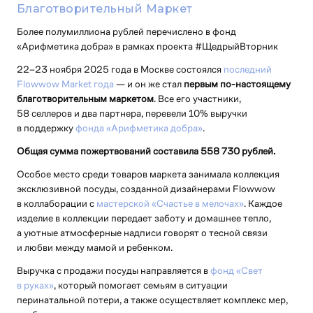
Благотворительный Маркет
Более полумиллиона рублей перечислено в фонд
«Арифметика добра» в рамках проекта #ЩедрыйВторник
22–23 ноября 2025 года в Москве состоялся
последний
Flowwow Market года
— и он же стал
первым по-настоящему
благотворительным маркетом
. Все его участники,
58 селлеров и два партнера, перевели 10% выручки
в поддержку
фонда «Арифметика добра»
.
Общая сумма пожертвований составила 558 730 рублей.
Особое место среди товаров маркета занимала коллекция
эксклюзивной посуды, созданной дизайнерами Flowwow
в коллаборации с
мастерской «Счастье в мелочах»
. Каждое
изделие в коллекции передает заботу и домашнее тепло,
а уютные атмосферные надписи говорят о тесной связи
и любви между мамой и ребенком.
Выручка с продажи посуды направляется в
фонд «Свет
в руках»
, который помогает семьям в ситуации
перинатальной потери, а также осуществляет комплекс мер,