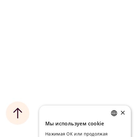
Условия
Политика обработки ПДн
Программа лояльности
×
Мы используем сookie
RUSSIAN
Нажимая ОК или продолжая
ENGLISH